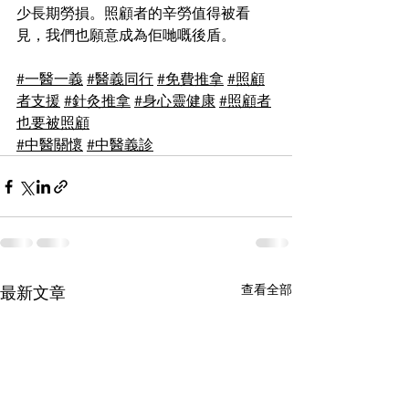
少長期勞損。照顧者的辛勞值得被看
見，我們也願意成為佢哋嘅後盾。
#一醫一義
#醫義同行
#免費推拿
#照顧
者支援
#針灸推拿
#身心靈健康
#照顧者
也要被照顧
#中醫關懷
#中醫義診
查看全部
最新文章