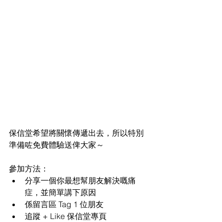
保信堂希望將關懷傳遞出去，所以特別
準備咗免費體驗送俾大家～
參加方法：
分享一個你最想幫朋友解決嘅痛
症，並簡單講下原因
係留言區 Tag 1 位朋友
追蹤 + Like 保信堂專頁