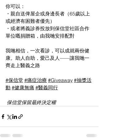
你可以：
・親自送俾屋企或身邊長者（65歲以上
或經濟有困難者優先）
・或者將義診券投放到保信堂社區合作
單位嘅捐贈箱，由我哋安排配對
我哋相信，一次看診，可以成就兩份健
康。助人自助，愛己及人——讓我哋一
齊走上醫義之路
#保信堂
#痛症治療
#Giveaway
#抽獎活
動
#健康無痛
#醫義同行
保信堂保留最終決定權