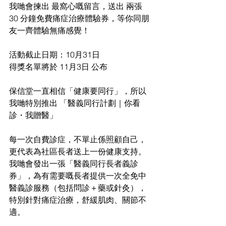
我哋會揀出 最窩心嘅留言，送出 兩張 
30 分鐘免費痛症治療體驗券，等你同朋
友一齊體驗無痛感覺！
活動截止日期：10月31日
得獎名單將於 11月3日 公布
保信堂一直相信「健康要同行」，所以
我哋特別推出 「醫義同行計劃｜你看
診・我贈醫」
每一次自費診症，不單止係照顧自己，
更代表為社區長者送上一份健康支持。
我哋會發出一張「醫義同行長者義診
券」，為有需要嘅長者提供一次全免中
醫義診服務（包括問診＋藥或針灸），
特別針對痛症治療，舒緩肌肉、關節不
適。