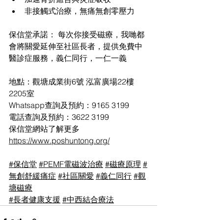
非接觸式治療，無痛無創零壓力
保信堂承諾： 每次你接受磁療，我哋都
會將關愛延伸至社區長者，提供免費中
醫診症服務，義仁同行，一仁一義
地點：觀塘成業街6號 泓富廣場22樓
2205室
Whatsapp查詢及預約：9165 3199
電話查詢及預約：3622 3199
保信堂網站了解更多
https://www.poshuntong.org/
#保信堂
#PEMF電磁波治療
#磁療原理
#
無創舒緩痛症
#社區關愛
#義仁同行
#觀
塘磁療
#長者健康支援
#中西結合療法