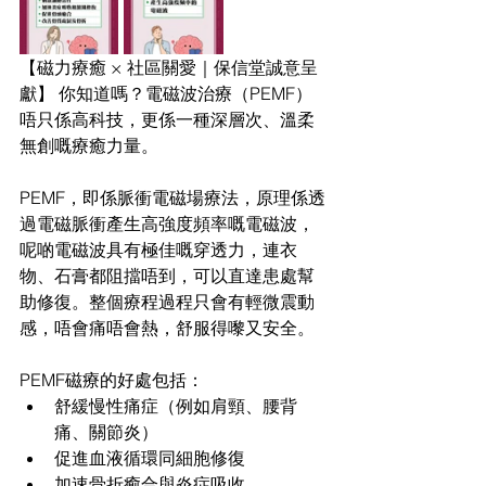
【磁力療癒 × 社區關愛｜保信堂誠意呈
獻】 你知道嗎？電磁波治療（PEMF）
唔只係高科技，更係一種深層次、溫柔
無創嘅療癒力量。
PEMF，即係脈衝電磁場療法，原理係透
過電磁脈衝產生高強度頻率嘅電磁波，
呢啲電磁波具有極佳嘅穿透力，連衣
物、石膏都阻擋唔到，可以直達患處幫
助修復。整個療程過程只會有輕微震動
感，唔會痛唔會熱，舒服得嚟又安全。
PEMF磁療的好處包括：
舒緩慢性痛症（例如肩頸、腰背
痛、關節炎）
促進血液循環同細胞修復
加速骨折癒合與炎症吸收