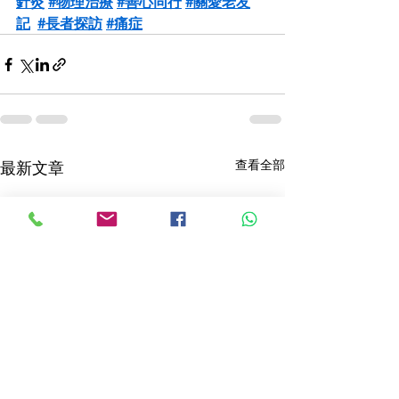
針灸
#物理治療
#善心同行
#關愛老友
記
#長者探訪
#痛症
查看全部
最新文章