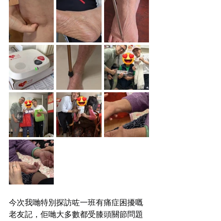
今次我哋特別探訪咗一班有痛症困擾嘅
老友記，佢哋大多數都受膝頭關節問題