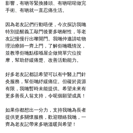
影響，有啲等緊換膝頭、有啲啱啱做完
手術、有啲就一直忍痛生活。
因為老友記們行動唔便，今次探訪我哋
特別提醒義工敲門後要多啲耐性，等老
友記慢慢行出嚟開門。我哋仲邀請咗物
理治療師一齊上門，了解佢哋嘅情況，
並教導佢哋點樣喺屋企做簡單穴位按
摩，幫助舒緩痛楚、改善活動能力。
好多老友記都話希望可以有中醫上門針
灸服務，幫佢哋紓緩痛症。但礙於資源
有限，我哋暫時未能提供。希望未來有
更多善長人翁支持，令呢個願望成真！
如果你都想出一分力，支持我哋為長者
提供更多關懷服務，歡迎聯絡我哋，一
齊為老友記帶來多啲溫暖與希望！