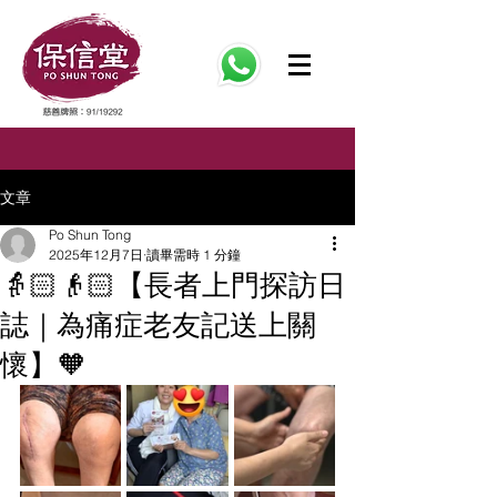
文章
Po Shun Tong
2025年12月7日
讀畢需時 1 分鐘
👵🏻👴🏻【長者上門探訪日
誌｜為痛症老友記送上關
懷】🧡