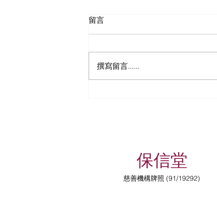
留言
撰寫留言......
有關收費服務調整通知！
保信堂
慈善機構牌照 (91/19292)