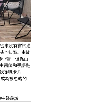
次從來沒有嘗試過
基本知識。由於
睇中醫，但係由
中醫師和手語翻
我哋嘅卡片
將成為被忽略的
#中醫義診