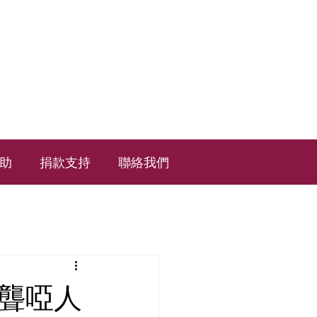
助
捐款支持
聯絡我們
位聾啞人