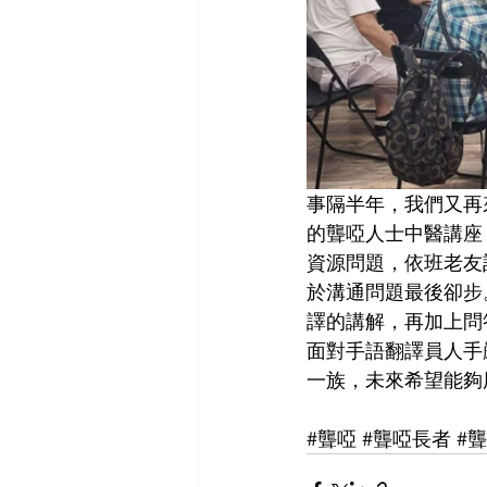
事隔半年，我們又再
的聾啞人士中醫講座
資源問題，依班老友
於溝通問題最後卻步
譯的講解，再加上問
面對手語翻譯員人手
一族，未來希望能夠
#聾啞
#聾啞長者
#