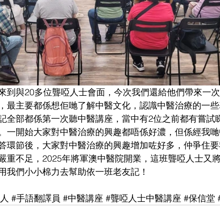
來到與20多位聾啞人士會面，今次我們還給他們帶來一
，最主要都係想佢哋了解中醫文化，認識中醫治療的一些
記全部都係第一次聽中醫講座，當中有2位之前都有嘗試
。一開始大家對中醫治療的興趣都唔係好濃，但係經我哋
答環節後，大家對中醫治療的興趣增加咗好多，仲爭住要
嚴重不足，2025年將軍澳中醫院開業，這班聾啞人士又
用我們小小棉力去幫助依一班老友記！
聾人
#手語翻譯員
#中醫講座
#聾啞人士中醫講座
#保信堂