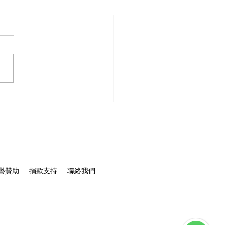
 保信堂中醫義診預告｜守
港清潔工健康】
譽贊助
捐款支持
聯絡我們