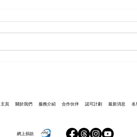
❤️仁醫築愛，普惠大眾｜保信
【
護全
堂守護基層健康】
主頁
關於我們
服務介紹
合作伙伴
認可計劃
最新消息
名
網上捐款