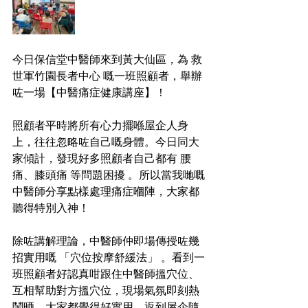
今日保信堂中醫師來到黃大仙區，為 救
世軍竹園長者中心 嘅一班照顧者，舉辦
咗一場【中醫痛症健康講座】！
照顧者平時將所有心力擺喺屋企人身
上，往往忽略咗自己嘅身體。今日同大
家傾計，發現好多照顧者自己都有 腰
痛、膝頭痛 等問題困擾 。所以當我哋嘅
中醫師分享點樣處理痛症嗰陣，大家都
聽得特別入神！
除咗講解理論，中醫師仲即場傳授咗幾
招實用嘅 「穴位按摩舒緩法」 。看到一
班照顧者好認真咁跟住中醫師搵穴位、
互相幫助對方搵穴位，現場氣氛即刻熱
鬧晒，大家都覺得好實用，返到屋企隨