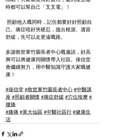
時都可以幫自己「叉叉電」！
 照顧他人嘅同時，記住都要好好照顧自
己。痛症唔好夾硬忍，搵出根源、適當
舒緩，先可以走更遠嘅路。
多謝救世軍竹園長者中心嘅邀請，好高
興可以將健康同關懷帶入社區。保信堂
會繼續努力，用中醫知識守護大家嘅健
康！
#保信堂
#救世軍竹園長者中心
#中醫講
座
#照顧者關懷
#痛症舒緩
#穴位按摩
#
腰痛
#膝痛
#黃大仙區
#中醫社區行
#健康生
活