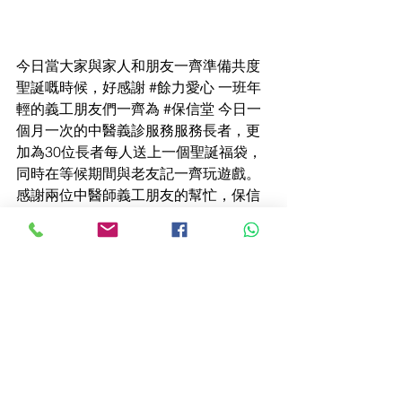
今日當大家與家人和朋友一齊準備共度
聖誕嘅時候，好感謝 
#餘力愛心
 一班年
輕的義工朋友們一齊為 
#保信堂
 今日一
個月一次的中醫義診服務服務長者，更
加為30位長者每人送上一個聖誕福袋，
同時在等候期間與老友記一齊玩遊戲。
感謝兩位中醫師義工朋友的幫忙，保信
堂會盡快將3日濃縮中藥顆粒為長者送
上。
歡迎關注我們 WhatsApp 頻道：
https://whatsapp.com/channel/0029Va9
QkKDJP216ZdyDzF0O
#聖誕快樂
#中醫義診