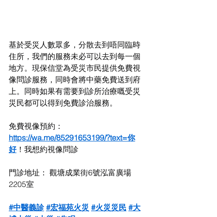
基於受災人數眾多，分散去到唔同臨時
住所，我們的服務未必可以去到每一個
地方。現保信堂為受災市民提供免費視
像問診服務，同時會將中藥免費送到府
上。同時如果有需要到診所治療嘅受災
災民都可以得到免費診治服務。
免費視像預約：
https://wa.me/85291653199/?text=你
好
！我想約視像問診
門診地址： 觀塘成業街6號泓富廣場
2205室
#中醫義診
#宏福苑火災
#火災災民
#大