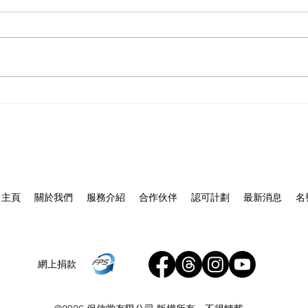
❤️仁醫築愛，普惠大眾｜保信
【
護全
堂守護基層健康】
主頁
關於我們
服務介紹
合作伙伴
認可計劃
最新消息
名
網上捐款