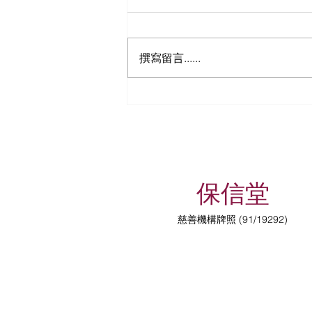
撰寫留言......
有關收費服務調整通知！
保信堂
慈善機構牌照 (91/19292)