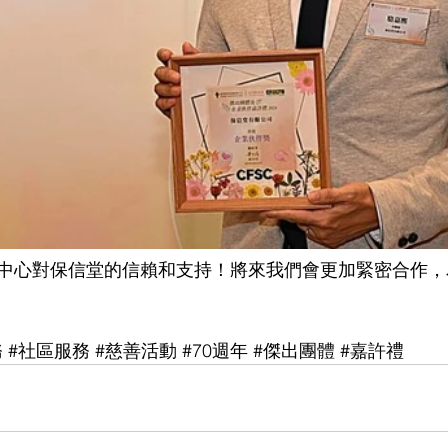
中心對保信堂的信賴和支持！將來我們會更加緊密合作，
務
#社區服務
#慈善活動
#70週年
#傑出團體
#嘉許禮