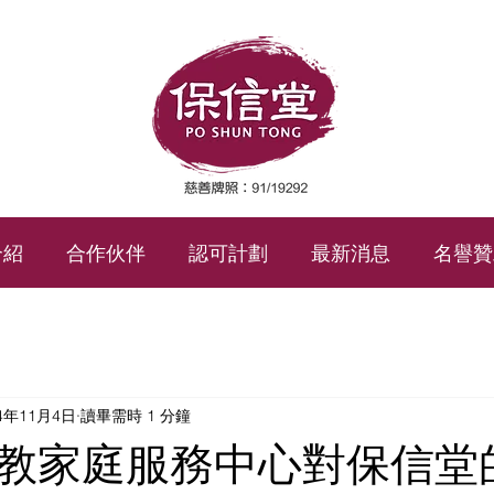
介紹
合作伙伴
認可計劃
最新消息
名譽贊
24年11月4日
讀畢需時 1 分鐘
教家庭服務中心對保信堂