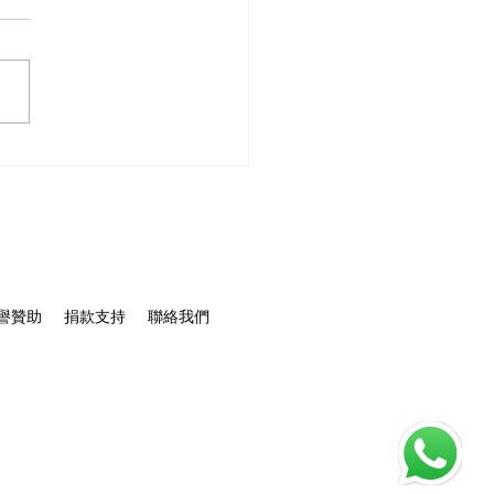
 保信堂中醫義診預告｜守
港清潔工健康】
譽贊助
捐款支持
聯絡我們