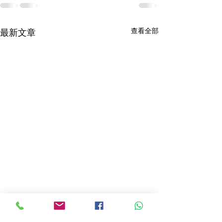
查看全部
最新文章