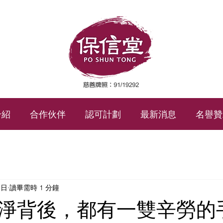
介紹
合作伙伴
認可計劃
最新消息
名譽贊
1日
讀畢需時 1 分鐘
淨背後，都有一雙辛勞的手