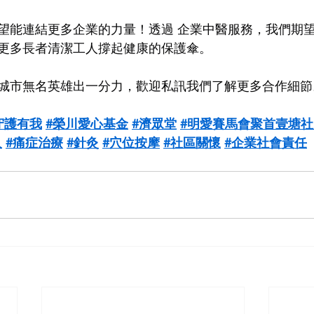
望能連結更多企業的力量！透過 企業中醫服務，我們期
更多長者清潔工人撐起健康的保護傘。
城市無名英雄出一分力，歡迎私訊我們了解更多合作細節
守護有我
#榮川愛心基金
#濟眾堂
#明愛賽馬會聚首壹塘
人
#痛症治療
#針灸
#穴位按摩
#社區關懷
#企業社會責任