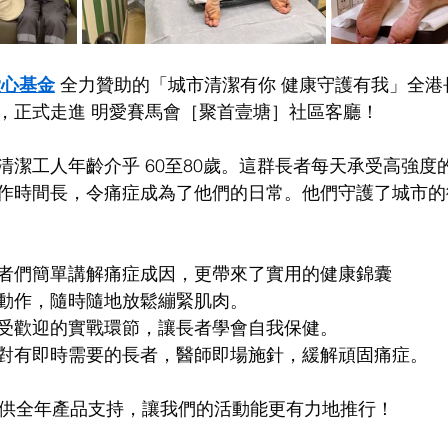
愛心基金
 全力贊助的「城市清潔有你 健康守護有我」全
，正式走進 明愛賽馬會［聚首壹塘］社區客廳！
清潔工人年齡介乎 60至80歲。這群長者每天承受高強度
作時間長，令痛症成為了他們的日常。他們守護了城市的
者們簡單講解痛症成因，更帶來了實用的健康錦囊
動作，隨時隨地放鬆繃緊肌肉。
受歡迎的實戰環節，讓長者學會自我保健。
對有即時需要的長者，醫師即場施針，緩解頑固痛症。
提供全年產品支持，讓我們的活動能更有力地推行！