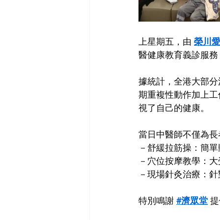
上星期五，由 
榮川
醫健康教育義診服務
據統計，全港大部分
期重複性動作加上工
視了自己的健康。
當日中醫師不僅為長
－舒緩拉筋操：簡單
－穴位按摩教學：大
－現場針灸治療：針
特別鳴謝 
#濟眾堂
 