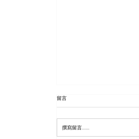
留言
撰寫留言......
有關收費服務調整通知！