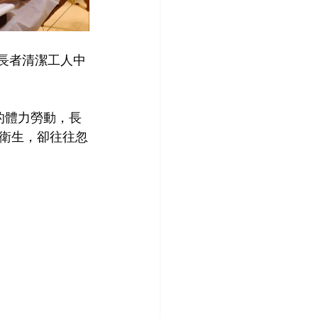
港長者清潔工人中
的體力勞動，長
衛生，卻往往忽