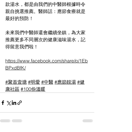
款湯水，都是由我們的中醫師根據時令
親自挑選推薦。​醫師話：應節食療就是
最好的預防！
​未來我們中醫師還會繼續坐鎮，為大家
推薦更多不同層次的健康滋味湯水，記
得留意我們啦！
https://www.facebook.com/share/p/1Eb
BPxdBfK/
#聚首壹塘
#明愛
#中醫
#應節靚湯
#健
康社區
#100份溫暖