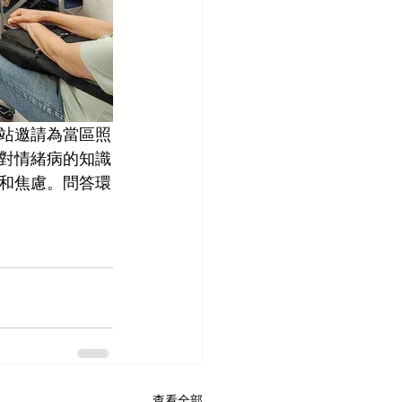
站邀請為當區照
對情緒病的知識
和焦慮。問答環
查看全部