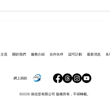
❤️仁醫築愛，普惠大眾｜保信
【
護全
堂守護基層健康】
主頁
關於我們
服務介紹
合作伙伴
認可計劃
最新消息
名
網上捐款
©2026 保信堂有限公司 版權所有，不得轉載。