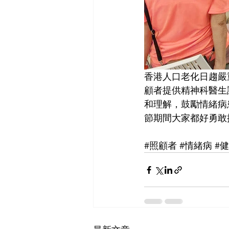
香港人口老化日趨嚴
顧者提供精神科醫生
和理解，鼓勵情緒病
節期間大家都好勇敢
#照顧者
#情緒病
#