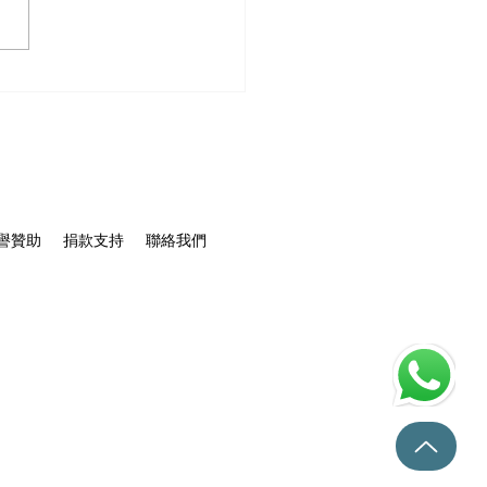
 保信堂中醫義診預告｜守
港清潔工健康】
譽贊助
捐款支持
聯絡我們