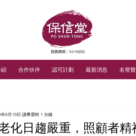
介紹
合作伙伴
認可計劃
最新消息
名譽贊
24年8月19日
讀畢需時 1 分鐘
老化日趨嚴重，照顧者精