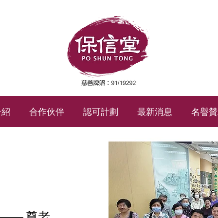
介紹
合作伙伴
認可計劃
最新消息
名譽贊
—— 尊老、