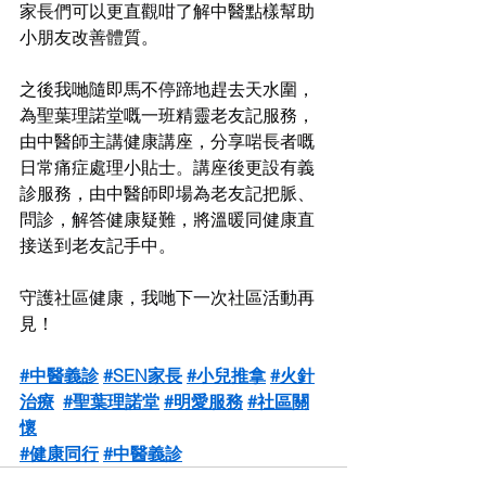
家長們可以更直觀咁了解中醫點樣幫助
小朋友改善體質。
之後我哋隨即馬不停蹄地趕去天水圍，
為聖葉理諾堂嘅一班精靈老友記服務，
由中醫師主講健康講座，分享啱長者嘅
日常痛症處理小貼士。講座後更設有義
診服務，由中醫師即場為老友記把脈、
問診，解答健康疑難，將溫暖同健康直
接送到老友記手中。
守護社區健康，我哋下一次社區活動再
見！
#中醫義診
#SEN家長
#小兒推拿
#火針
治療
#聖葉理諾堂
#明愛服務
#社區關
懷
#健康同行
#中醫義診