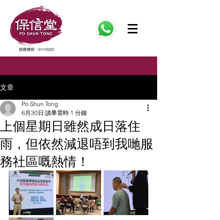
文章
Po Shun Tong
6月30日
讀畢需時 1 分鐘
上個星期日雖然成日落住
雨，但依然減退唔到我哋服
務社區嘅熱情！