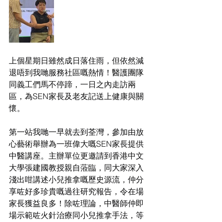
上個星期日雖然成日落住雨，但依然減
退唔到我哋服務社區嘅熱情！醫護團隊
同義工們馬不停蹄，一日之內走訪兩
區，為SEN家長及老友記送上健康與關
懷。
第一站我哋一早就去到荃灣，參加由放
心藝術舉辦為一班偉大嘅SEN家長提供
中醫講座。主辦單位更邀請到香港中文
大學張建國教授親自蒞臨，同大家深入
淺出咁講述小兒推拿嘅歷史源流，仲分
享咗好多珍貴嘅過往研究報告，令在場
家長獲益良多！除咗理論，中醫師仲即
場示範咗火針治療同小兒推拿手法，等