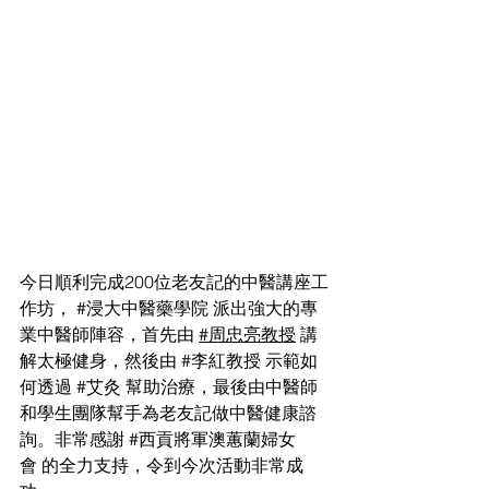
今日順利完成200位老友記的中醫講座工
作坊， 
#浸大中醫藥學院
 派出強大的專
業中醫師陣容，首先由 
#周忠亮教授
 講
解太極健身，然後由 
#李紅教授
 示範如
何透過 
#艾灸
 幫助治療，最後由中醫師
和學生團隊幫手為老友記做中醫健康諮
詢。非常感謝 
#西貢將軍澳蕙蘭婦女
會
 的全力支持，令到今次活動非常成