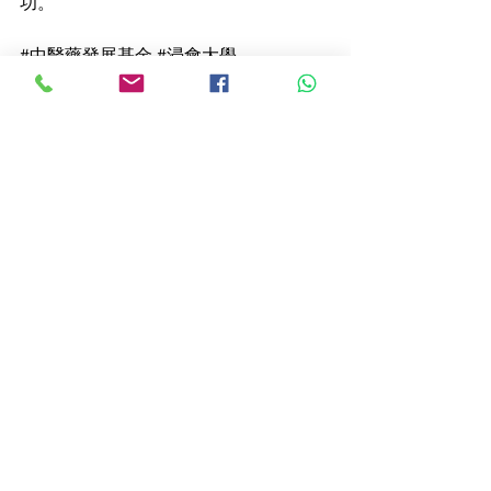
功。
#中醫藥發展基金
#浸會大學
#社會服務
#中醫義診
#長者服務
#痛症
#太極
#痛症治療
#慈善活動
#社區活動
#將軍澳
#翠林邨
查看全部
最新文章