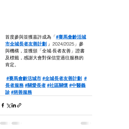
首度參與並獲嘉許成為「
#賽馬會齡活城
市全城長者友善計劃
 』2024/2025」參
與機構，並獲頒「全城‧長者友善」證書
及標籤，感謝大會對保信堂過往服務的
肯定。
#賽馬會齡活城市
#全城長者友善計劃
#
長者服務
#關愛長者
#社區關懷
#中醫義
診
#慈善服務